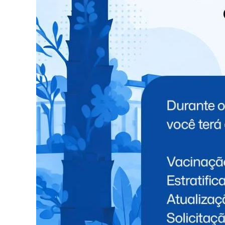
TÓPICOS RELACIONADOS:
NEW
NÃO PERCA
PRF apreende veículo carregado com
maconha na BR-277; casal foi preso
VOCÊ