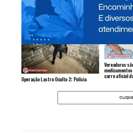
UDC entrega r
Pesquisas das 
Amizade e da F
Operação integrada apreende mais de
830 quilos de maconha e arma de fogo
em Medianeira
Vereadoras sã
medicamentos
carro oficial 
Operação Lastro Oculto 2: Polícia
Federal encontra passagem
subterrânea clandestina durante ação
em Foz do Iguaçu
CLIQU