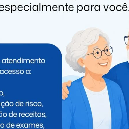
PRÓXIMO
Polícia Federal cumpre mandados de
busca em operação contra corrupção em
Cascavel e diversas outras cidades
 PODE GOSTAR