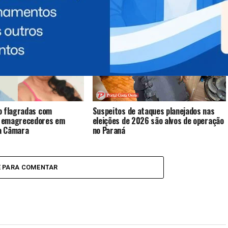
esultados das 4
Governo Municipal realiza Estratégia de
Pontes Internacionais da
Multivacinação para crianças e
raternidade
adolescentes
o flagradas com
Suspeitos de ataques planejados nas
 emagrecedores em
eleições de 2026 são alvos de operação
da Câmara
no Paraná
E PARA COMENTAR