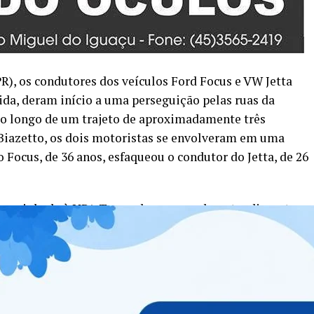
R), os condutores dos veículos Ford Focus e VW Jetta
ida, deram início a uma perseguição pelas ruas da
 ao longo de um trajeto de aproximadamente três
Biazetto, os dois motoristas se envolveram em uma
o Focus, de 36 anos, esfaqueou o condutor do Jetta, de 26
 encaminhada à UPA Tancredo para receber atendimento
 teste de etilômetro, que não apontou consumo de
ra a Delegacia de Polícia Civil para responder pela
estigação.