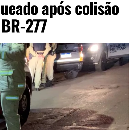
queado após colisão
 BR-277