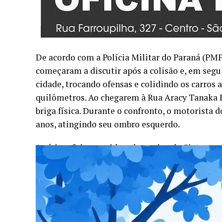
De acordo com a Polícia Militar do Paraná (PMP
começaram a discutir após a colisão e, em segu
cidade, trocando ofensas e colidindo os carros
quilômetros. Ao chegarem à Rua Aracy Tanaka 
briga física. Durante o confronto, o motorista d
anos, atingindo seu ombro esquerdo.
A vítima foi socorrida pela equipe do Siate e
médico. O motorista do Jetta foi submetido ao
álcool.
O agressor foi detido pela PM e encaminhado pa
agressão com arma branca. O caso segue em inv