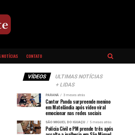
 NOTÍCIAS
CONTATO
VÍDEOS
ULTIMAS NOTÍCIAS
+ LIDAS
PARANÁ
3 meses atrás
Cantor Panda surpreende menino
em Matelândia após vídeo viral
emocionar nas redes sociais
SÃO MIGUEL DO IGUAÇU
5 meses atrás
Polícia Civil e PM prende três após
assalto a joalheria em São Miguel