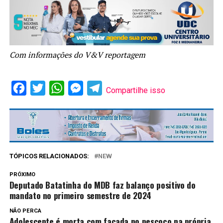
Com informações do V&V reportagem
Facebook
Twitter
WhatsApp
Messenger
Telegram
Compartilhe isso
TÓPICOS RELACIONADOS:
NEW
PRÓXIMO
Deputado Batatinha do MDB faz balanço positivo do
mandato no primeiro semestre de 2024
NÃO PERCA
Adolescente é morta com facada no pescoço na própria