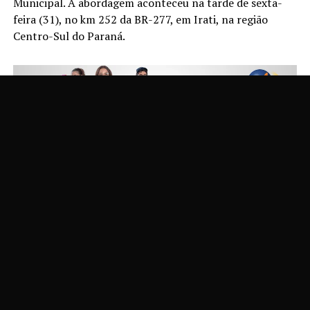
Municipal. A abordagem aconteceu na tarde de sexta-
feira (31), no km 252 da BR-277, em Irati, na região
Centro-Sul do Paraná.
As parlamentares foram identificadas como Alexsandra
Maria dos Santos Lima (PSD) e Vanessa Cristina Patla da
Silveira (UNIÃO). Segundo a PRF, as duas retornavam da
região de fronteira com o Paraguai quando foram
abordadas. Durante a fiscalização, os medicamentos
foram encontrados escondidos entre pertences no
porta-malas do veículo.