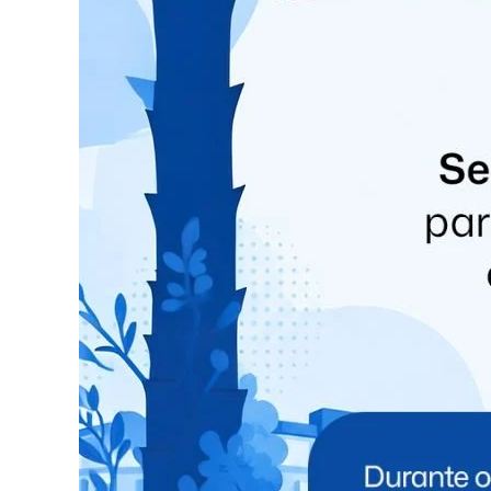
mas sim de derrotado”, disse o secretário.
Kassab também disse que o governador de São Pa
candidato forte, mas que tem preferência por 
mencionou o nome do governador do Rio Grande
segundo mandato.
Falta de articulação
Kassab salientou a sua preocupação com os rum
Fazenda, Fernando Haddad (PT). “Não vejo articu
nenhuma marca boa, como teve FHC (Fernando 
pontuou. “Ele externaliza convicções e projeto
consegue se impor no governo. Um ministro da
Para o mercado financeiro, Kassab recomendou 
no futuro, que segundo ele, são uma boa “nova saf
o prefeito de Recife (PB), João Campos (PSB), o