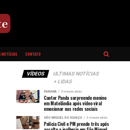
 NOTÍCIAS
CONTATO
VÍDEOS
ULTIMAS NOTÍCIAS
+ LIDAS
PARANÁ
3 meses atrás
Cantor Panda surpreende menino
em Matelândia após vídeo viral
emocionar nas redes sociais
SÃO MIGUEL DO IGUAÇU
5 meses atrás
Polícia Civil e PM prende três após
assalto a joalheria em São Miguel