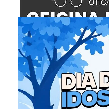
“Os partidos de centro estão criando uma altern
America Investment Conference, evento realiza
em São Paulo.
Kassab já elogiou Ratinho Jr em outras oportunidade
anunciar uma pré-candidatura à presidência em abril 
mandato e não pode disputar a eleição estadual. Inter
presidente da legenda.
“Hoje (a reeleição) não é fácil. Em quase 23 an
(de popularidade) no Nordeste. Se fosse hoje, e