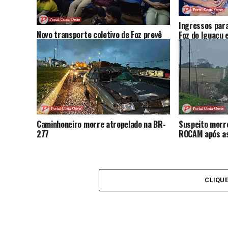
Ingressos para
Novo transporte coletivo de Foz prevê
Foz do Iguaçu
mais ônibus, novas linhas e tarifa de R$
nesta sexta; 
6; audiência reúne críticas e sugestões
da população
Caminhoneiro morre atropelado na BR-
Suspeito morr
277
ROCAM após as
CLIQU