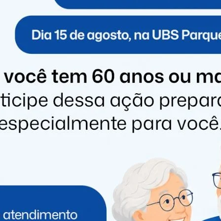
ulo, Tarcísio de Freitas (Republicanos), seria um
se reeleger no Estado. O presidente do PSD também
 do Sul, Eduardo Leite (PSDB), que também está no
os da economia e criticou a condução do ministro da
lação para reverter piora no cenário. Não vejo hoje
Henrique Cardoso) e Lula nos primeiros mandatos”,
s, que acabam não se tornando realidade porque ele não
 economia fraco não é um bom indicativo”
que os investidores ficassem de olho em alguns nomes
ra” de políticos. São eles: Tarcísio, Ratuinho Jr, Leite,
 prefeito de Florianópolis (SC), Topazio Neto (PSD) e o