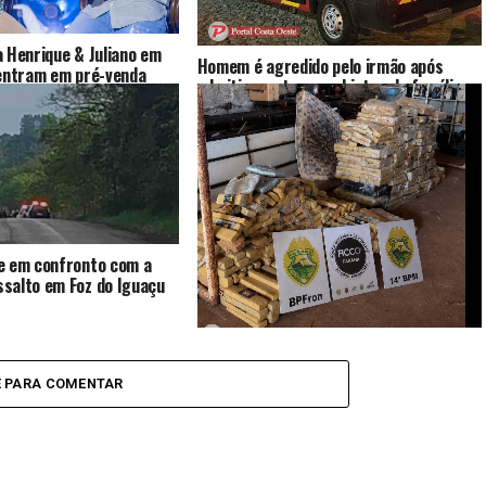
 Henrique & Juliano em
Homem é agredido pelo irmão após
 entram em pré-venda
admitir que trocou objetos da família
show será em outubro
por drogas
e em confronto com a
salto em Foz do Iguaçu
Operação integrada apreende mais de
830 quilos de maconha e arma de fogo
E PARA COMENTAR
em Medianeira