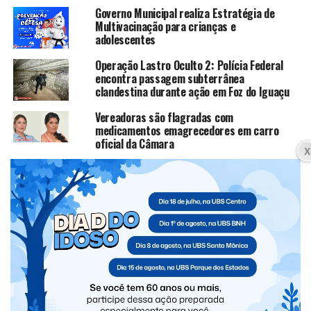
Governo Municipal realiza Estratégia de
Multivacinação para crianças e
adolescentes
Operação Lastro Oculto 2: Polícia Federal
encontra passagem subterrânea
clandestina durante ação em Foz do Iguaçu
Vereadoras são flagradas com
medicamentos emagrecedores em carro
oficial da Câmara
Suspeitos de ataques planejados nas
eleições de 2026 são alvos de operação no
Paraná
Polícia Civil apura denúncias de cárcere
privado e crimes sexuais contra crianças e
adolescentes em Santa Terezinha de Itaipu
CLIQUE PARA COMENTAR