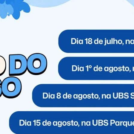
 gestor financeiro nas duas entidades e aproveitou-se
 furto qualificado pelo abuso de confiança, falsificação
ele jogava 72 vezes em apenas 24 horas”, contou a
tuições como prestador de serviços comunitários, mas
meçado a manipular extratos bancários, apresentando
os de dinheiro.