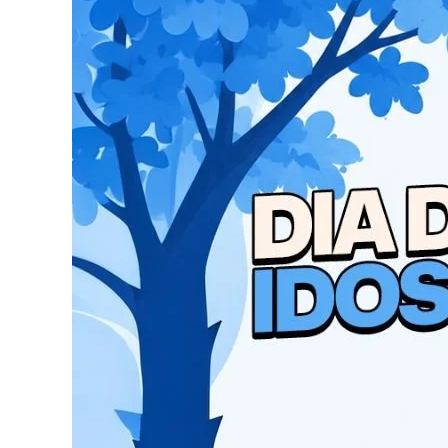
Segundo a investigação, o suspeito atuava como
do cargo de confiança para cometer os crimes de
de documentos e lavagem de dinheiro.
“A investigação descobriu que, por vezes, 
delegada.
O homem começou a trabalhar em uma das insti
acabou sendo efetivado. A partir daí, teria co
documentos falsificados para esconder os desvi