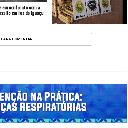
e em confronto com a
salto em Foz do Iguaçu
Operação integrada apreende mais de
830 quilos de maconha e arma de fogo
E PARA COMENTAR
em Medianeira