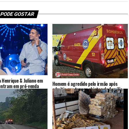
 PODE GOSTAR
 Henrique & Juliano em
Homem é agredido pelo irmão após
 entram em pré-venda
admitir que trocou objetos da família
show será em outubro
por drogas