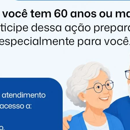
ponsável pelo caso, o investigado movimentou cerca de
 pessoas próximas. Grande parte do dinheiro teria sido
 e plataformas de “bets”, muitas delas sem
fracionada, em um típico esquema de lavagem de
tema penitenciário, onde permanece à disposição da