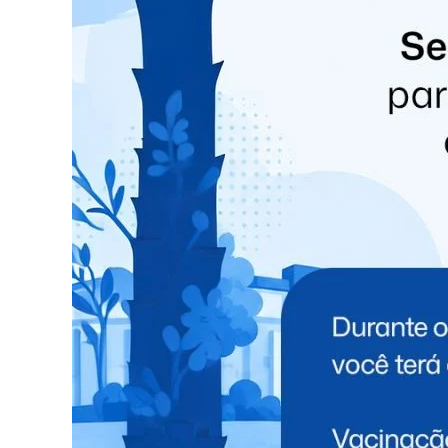
De acordo com a delegada Gessica Andrade, res
R$ 6 milhões, utilizando contas de familiares e
destinada a casas de apostas, cassinos virtuais
regulamentação no Brasil.
“As transferências eram feitas de forma 
capitais”, explicou a delegada.
Após a prisão, o homem foi encaminhado ao sis
Justiça.