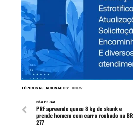
Catve.com
Facebook
Twitter
WhatsApp
Messenger
Telegram
Compartilhe isso
TÓPICOS RELACIONADOS:
NEW
NÃO PERCA
PRF apreende quase 8 kg de skunk e
prende homem com carro roubado na BR
277