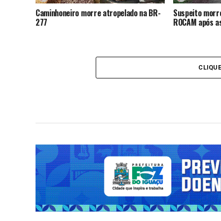
Caminhoneiro morre atropelado na BR-
Suspeito morr
277
ROCAM após as
CLIQU