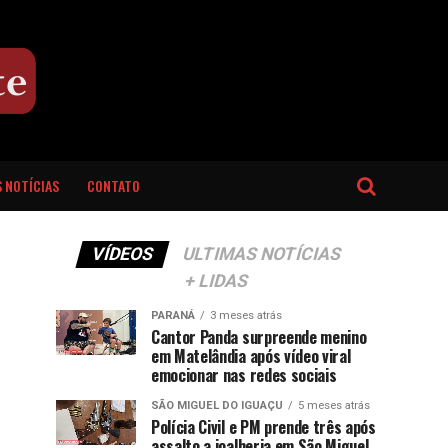
 NOTÍCIAS
CONTATO
VÍDEOS
ULTIMAS NOTÍCIAS
+ LIDAS
PARANÁ
3 meses atrás
Cantor Panda surpreende menino
em Matelândia após vídeo viral
emocionar nas redes sociais
SÃO MIGUEL DO IGUAÇU
5 meses atrás
Polícia Civil e PM prende três após
assalto a joalheria em São Miguel