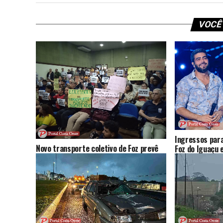
VOCÊ
Ingressos para
Novo transporte coletivo de Foz prevê
Foz do Iguaçu
mais ônibus, novas linhas e tarifa de R$
nesta sexta; 
6; audiência reúne críticas e sugestões
da população