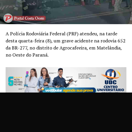
A Polícia Rodoviária Federal (PRF) atendeu, na tarde
desta quarta-feira (8), um grave acidente na rodovia 652
da BR-277, no distrito de Agrocafeeira, em Matelândia,
no Oeste do Paraná.
A batida, registrada por volta das 17h, envolveu uma
motocicleta e um caminhão, ambos com placas de
Matelândia. O motociclista morreu no local e a
passageira ficou gravemente ferida.