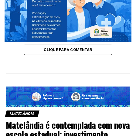
medicamentos emagrecedores em carro
oficial da Câmara
Suspeitos de ataques planejados nas
eleições de 2026 são alvos de operação no
Paraná
CLIQUE PARA COMENTAR
MATELÂNDIA
Matelândia é contemplada com nova
escola estadual; investimento