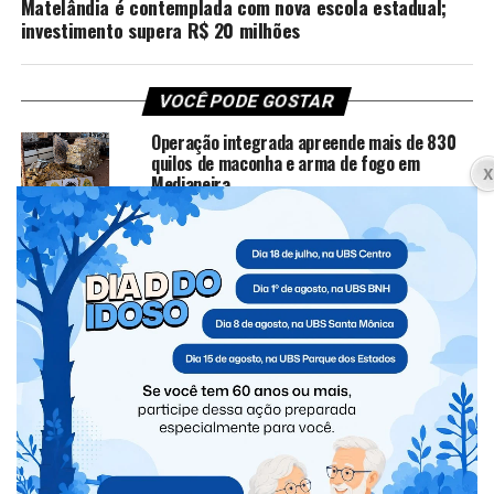
Matelândia é contemplada com nova escola estadual;
investimento supera R$ 20 milhões
VOCÊ PODE GOSTAR
Operação integrada apreende mais de 830
quilos de maconha e arma de fogo em
Medianeira
UDC entrega resultados das 4 Pesquisas
das Pontes Internacionais da Amizade e da
Fraternidade
Governo Municipal realiza Estratégia de
Multivacinação para crianças e
adolescentes
Operação Lastro Oculto 2: Polícia Federal
encontra passagem subterrânea
clandestina durante ação em Foz do Iguaçu
Vereadoras são flagradas com