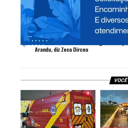
TÓPICOS RELACIONADOS:
NEW
NÃO PERCA
Lula criou a Unila e vai entregar o campu
Arandu, diz Zeca Dirceu
VOCÊ