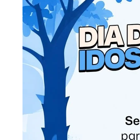
Segundo relato da internauta, a família ia vis
passaram pela calçada com o animal, que estava 
atropelamento.
Imagens de câmeras de monitoramento mostram 
10h50, acompanhada da cadela, chamada Luna, 
Em determinado momento, o homem atravessa a
para o outro lado da via. Pouco tempo depois, 
Nissan Kicks de cor prata passa pelo local e a
claramente o impacto.
Após o atropelamento, o motorista deixou o lo
flagraram a fuga e, em uma das gravações, é pos
Informações sobre o paradeiro de quem conduzia