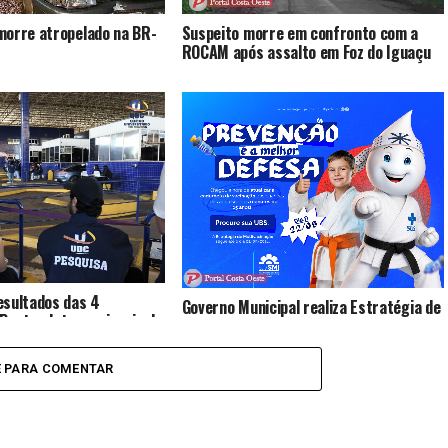
morre atropelado na BR-
Suspeito morre em confronto com a
ROCAM após assalto em Foz do Iguaçu
esultados das 4
Governo Municipal realiza Estratégia de
Pontes Internacionais da
Multivacinação para crianças e
raternidade
adolescentes
E PARA COMENTAR