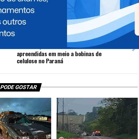
PRÓXIMO
s
Mais de 3,3 toneladas de maconha são
apreendidas em meio a bobinas de
celulose no Paraná
 PODE GOSTAR