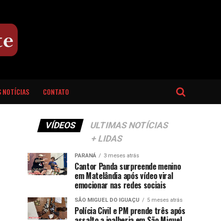
 NOTÍCIAS
CONTATO
VÍDEOS
ULTIMAS NOTÍCIAS
+ LIDAS
PARANÁ
3 meses atrás
Cantor Panda surpreende menino
em Matelândia após vídeo viral
emocionar nas redes sociais
SÃO MIGUEL DO IGUAÇU
5 meses atrás
Polícia Civil e PM prende três após
assalto a joalheria em São Miguel