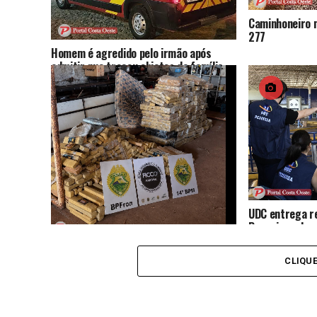
Caminhoneiro 
277
Homem é agredido pelo irmão após
admitir que trocou objetos da família
por drogas
UDC entrega r
Pesquisas das 
Amizade e da F
Operação integrada apreende mais de
830 quilos de maconha e arma de fogo
CLIQU
em Medianeira