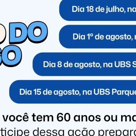
itar um tio, mas no momento do acidente os familiares
solto e sem coleira. O filho do casal presencia o
a família caminhante pela calçada por volta das
uma pug misturada com vira-lata.
 rua e o animal também cruza, retornando logo depois
conforme o relato, um veículo que aparenta ser um
tinge a cadela, embora as imagens não mostrem
cal sem prestar socorro. Câmeras de segurança
sível ouvir os gritos do animal.
 o veículo podem ser repassadas à Polícia Militar pelo