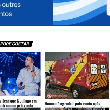
PRÓXIMO
Cachorrinha do PR sumida por 22 dias
depois de acidente de carro com tutor é
encontrada após campanha da família nas
redes sociais
 PODE GOSTAR
 Henrique & Juliano em
Homem é agredido pelo irmão após
 entram em pré-venda
admitir que trocou objetos da família