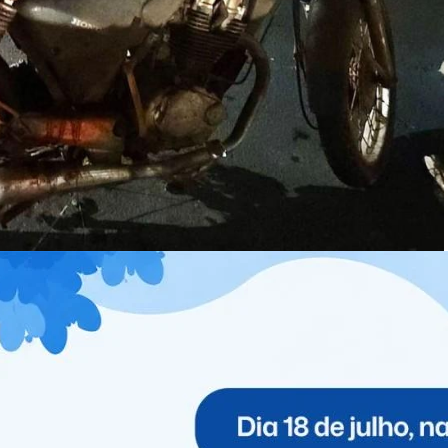
ro do lago Igapó, em
Londrina
, no norte do Paraná, na