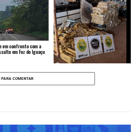
show será em outubro
por drogas
e em confronto com a
salto em Foz do Iguaçu
Operação integrada apreende mais de
830 quilos de maconha e arma de fogo
E PARA COMENTAR
em Medianeira