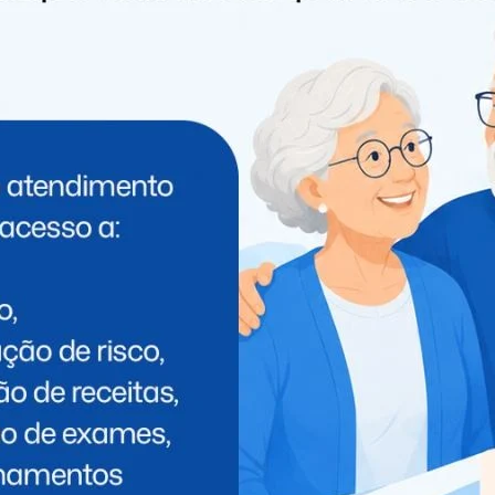
ionados e mergulharam no local, mas só encontraram
arar no lago e a quem ela pertence.