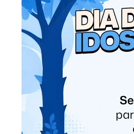
Ele estava pescando com a família, quando viu 
O trecho em que a moto foi encontrada fica pr
encontrar o veículo, o homem acionou a Polícia M
lago.
Segundo a polícia, a moto não tinha nenhum aler
com o auxílio do guincho da PM.
Conforme o pescador, a mesma corda também pa