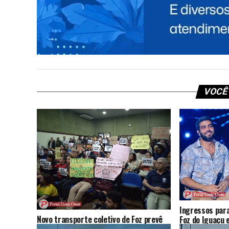
NÃO PERCA
Rapaz é preso com 121 kg de maconha
após perseguição na BR-277
VOCÊ
Ingressos para
Novo transporte coletivo de Foz prevê
Foz do Iguaçu
mais ônibus, novas linhas e tarifa de R$