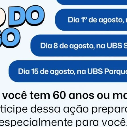
uma corda no lago, puxou e o veículo apareceu.
óximo à Avenida Presidente Castelo Branco. Após
ilitar (PM), que foi até o local e retirou o veículo do
ta para roubo ou furto. Ela foi levada para a delegacia
recia estar enroscada em outro objeto no fundo do