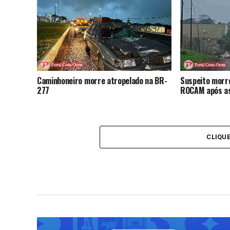
nesta sexta; 
6; audiência reúne críticas e sugestões
da população
Caminhoneiro morre atropelado na BR-
Suspeito morr
277
ROCAM após as
CLIQU