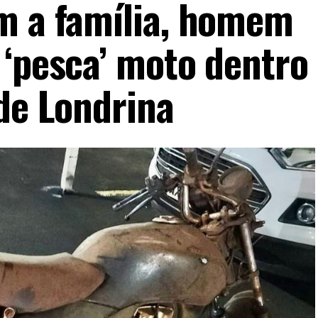
m a família, homem
 ‘pesca’ moto dentro
 de Londrina