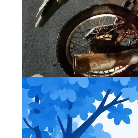
Um homem de 29 anos “pescou” uma moto dent
tarde de domingo (26).