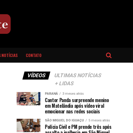
 NOTÍCIAS
CONTATO
VÍDEOS
ULTIMAS NOTÍCIAS
+ LIDAS
PARANÁ
3 meses atrás
Cantor Panda surpreende menino
em Matelândia após vídeo viral
emocionar nas redes sociais
SÃO MIGUEL DO IGUAÇU
5 meses atrás
Polícia Civil e PM prende três após
assalto a joalheria em São Miguel