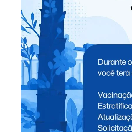
TÓPICOS RELACIONADOS:
NEW
NÃO PERCA
Adolescente de 17 anos desaparece após
revelar gravidez; homem de 35 anos é
suspeito
VOCÊ