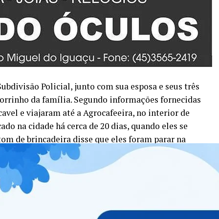
bdivisão Policial, junto com sua esposa e seus três
chorrinho da família. Segundo informações fornecidas
avel e viajaram até a Agrocafeeira, no interior de
cado na cidade há cerca de 20 dias, quando eles se
om de brincadeira disse que eles foram parar na
a família. Mas se percebe que o pequenino de cinco anos
 cão que bebeu né!?
rios federais conduziram a família até sua residência no
nece detido e aguarda os procedimentos legais e
horas.