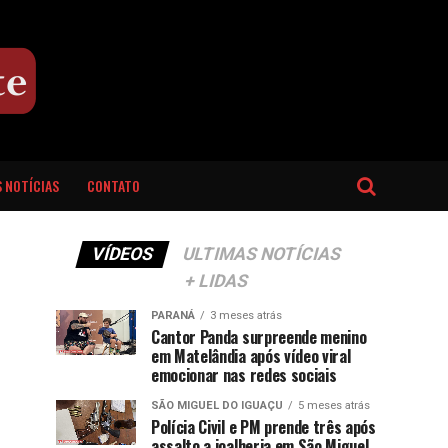
 NOTÍCIAS
CONTATO
VÍDEOS
ULTIMAS NOTÍCIAS
+ LIDAS
PARANÁ
3 meses atrás
Cantor Panda surpreende menino
em Matelândia após vídeo viral
emocionar nas redes sociais
SÃO MIGUEL DO IGUAÇU
5 meses atrás
Polícia Civil e PM prende três após
assalto a joalheria em São Miguel