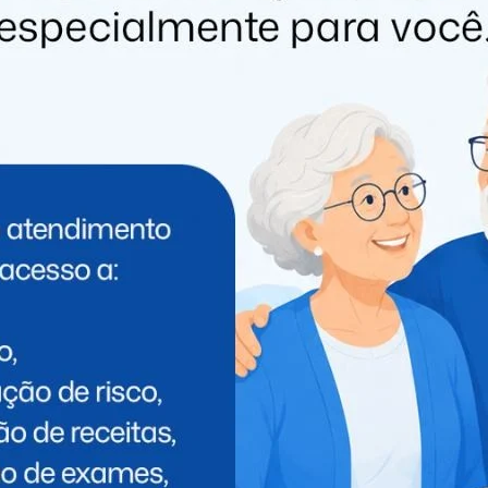
PRÓXIMO
Turismo Religioso do Paraná conta com
mais um local de peregrinação: Santuário
do Divino Pai Eterno em Itaipulândia
 PODE GOSTAR