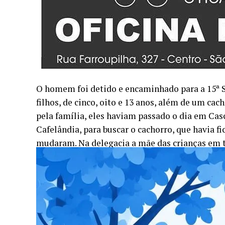
O homem foi detido e encaminhado para a 15ª Su
filhos, de cinco, oito e 13 anos, além de um ca
pela família, eles haviam passado o dia em Casc
Cafelândia, para buscar o cachorro, que havia fi
mudaram. Na delegacia a mãe das crianças em t
delegacia por culpa do Di Caprio, o cãozinho d
é querido pelas crianças. E na verdade não foi o
Após a prisão do condutor, os policiais rodoviá
bairro Interlagos, em Cascavel. O homem perma
provavelmente deve ser liberado nas próximas 