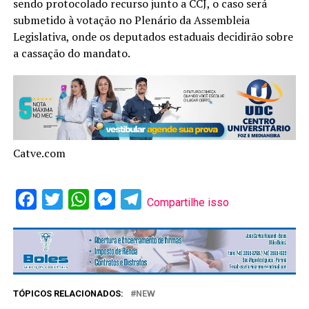
sendo protocolado recurso junto a CCJ, o caso será
submetido à votação no Plenário da Assembleia
Legislativa, onde os deputados estaduais decidirão sobre
a cassação do mandato.
Catve.com
Facebook
Twitter
WhatsApp
Messenger
Telegram
Compartilhe isso
TÓPICOS RELACIONADOS:
NEW