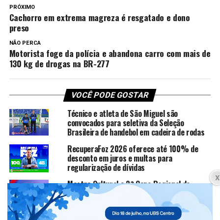
PRÓXIMO
Cachorro em extrema magreza é resgatado e dono
preso
NÃO PERCA
Motorista foge da polícia e abandona carro com mais de
130 kg de drogas na BR-277
VOCÊ PODE GOSTAR
Técnico e atleta de São Miguel são
convocados para seletiva da Seleção
Brasileira de handebol em cadeira de rodas
RecuperaFoz 2026 oferece até 100% de
desconto em juros e multas para
regularização de dívidas
Mostra Cultural e 3ª Copa Regional do
Iguaçu de Ginástica Rítmica serão
realizadas em São Miguel do Iguaçu