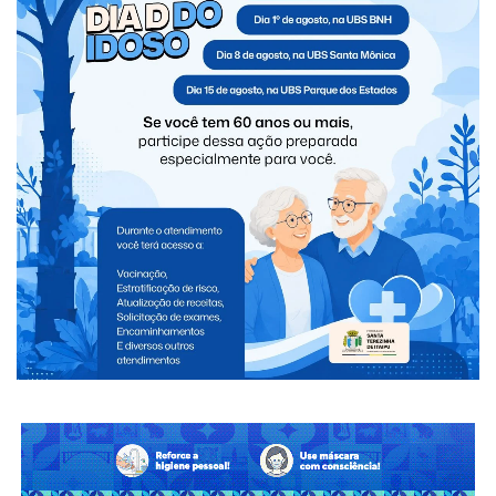
Novo transporte coletivo de Foz prevê mais
ônibus, novas linhas e tarifa de R$ 6;
audiência reúne críticas e sugestões da
população
Ingressos para Henrique & Juliano em Foz do
Iguaçu entram em pré-venda nesta sexta;
show será em outubro
Homem é agredido pelo irmão após admitir
que trocou objetos da família por drogas
CLIQUE PARA COMENTAR