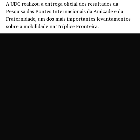
A UDC realizou a entrega oficial dos resultados da
Pesquisa das Pontes Internacionais da Amizade e da
Fraternidade, um dos mais importantes levantamentos
sobre a mobilidade na Tríplice Fronteira.
Desenvolvida anualmente, a pesquisa fornece dados
estratégicos sobre o fluxo de veículos e pedestres entre
Brasil, Paraguai e Argentina, contribuindo diretamente
para o planejamento e o desenvolvimento regional.
A edição de 2025 mobilizou mais de 400 participantes,
entre acadêmicos, professores e colaboradores da
instituição, sob a coordenação do Vice-Reitor Prof. Dr.