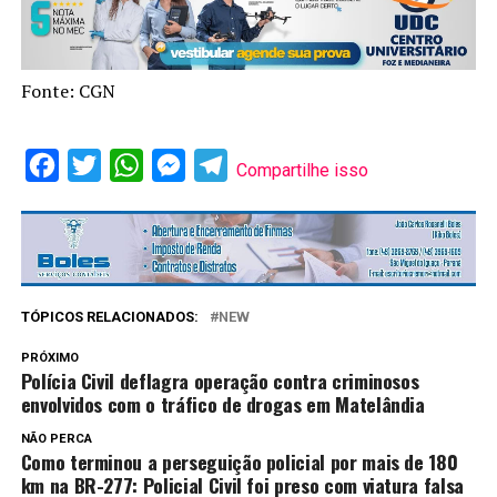
Fonte: CGN
Facebook
Twitter
WhatsApp
Messenger
Telegram
Compartilhe isso
TÓPICOS RELACIONADOS:
NEW
PRÓXIMO
Polícia Civil deflagra operação contra criminosos
envolvidos com o tráfico de drogas em Matelândia
NÃO PERCA
Como terminou a perseguição policial por mais de 180
km na BR-277: Policial Civil foi preso com viatura falsa