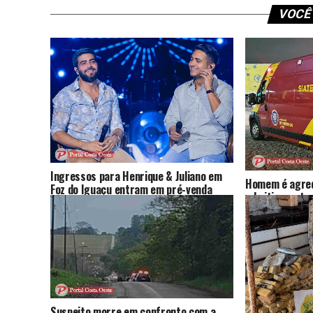
VOCÊ
Ingressos para Henrique & Juliano em
Homem é agred
Foz do Iguaçu entram em pré-venda
admitir que tr
nesta sexta; show será em outubro
por drogas
Suspeito morre em confronto com a