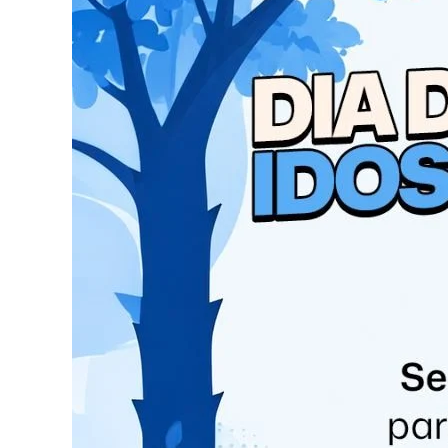
TOLEDO – PR
•Zero Hora Conveniência
•Contem Som
ASSIS CHATEAUBRIAND – PR
•Altas Horas Conveniência
MARECHAL CÂNDIDO RONDON – PR
•Auto Posto Região
PALOTINA – PR
•Farmácia Cooperfarma
Um evento para todos os sentidos