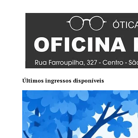
Últimos ingressos disponíveis
Ainda há poucas unidades do 5º lote à venda, c
370,00 (Camarote On Fire). Os ingressos podem 
pontos de venda autorizados.
Pontos de venda: