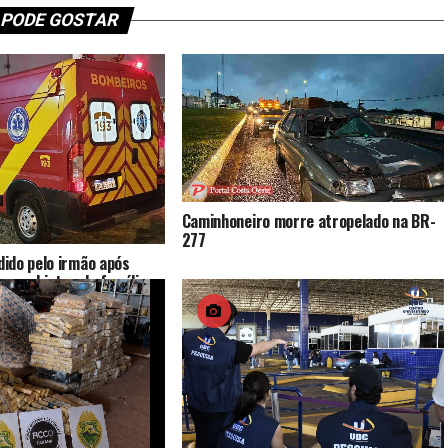
 PODE GOSTAR
Caminhoneiro morre atropelado na BR-
277
ido pelo irmão após
ocou objetos da família