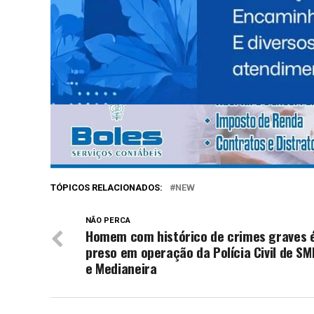
Facebook
Twitter
WhatsApp
Messenger
Telegram
Compartilhe isso
TÓPICOS RELACIONADOS:
NEW
NÃO PERCA
Homem com histórico de crimes graves 
preso em operação da Polícia Civil de SM
e Medianeira