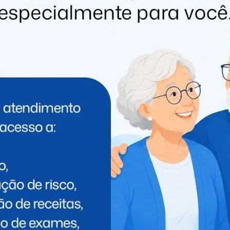
 Churrasco On Fire chega com um novo formato: dois
nstrações de churrasco, além de camarotes, ativações
que um evento, é uma celebração da gastronomia,
er uma experiência única!
são que você merece!”