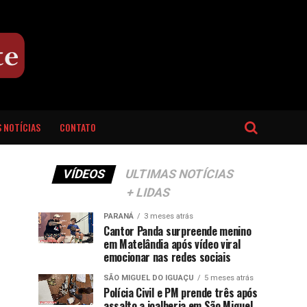
 NOTÍCIAS
CONTATO
VÍDEOS
ULTIMAS NOTÍCIAS
+ LIDAS
PARANÁ
3 meses atrás
Cantor Panda surpreende menino
em Matelândia após vídeo viral
emocionar nas redes sociais
SÃO MIGUEL DO IGUAÇU
5 meses atrás
Polícia Civil e PM prende três após
assalto a joalheria em São Miguel