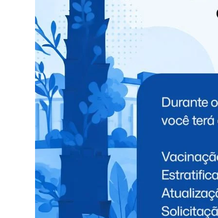
Organizado pela dupla Fernando & Sorocaba, o
palcos, sendo um para shows e outro para demo
exclusivas e atendimento premium. É mais do 
música e entretenimento.
Garanta já o seu ingresso e prepare-se para viv
Site oficial:
Clique aqui para comprar
“Churrasco On Fire: o sabor, a música e a diver