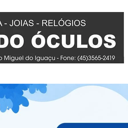
om valores que variam de R$ 270,00 (Área On Fire) a R$
ser adquiridos no site oficial
BYMA.com.br
ou em