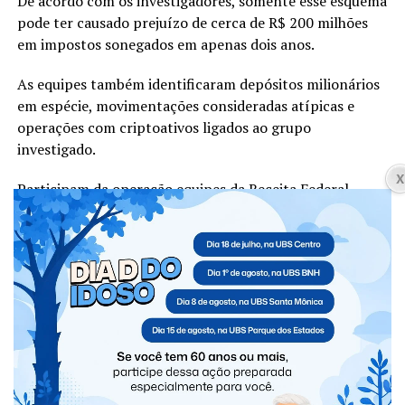
De acordo com os investigadores, somente esse esquema
pode ter causado prejuízo de cerca de R$ 200 milhões
em impostos sonegados em apenas dois anos.
As equipes também identificaram depósitos milionários
em espécie, movimentações consideradas atípicas e
operações com criptoativos ligados ao grupo
investigado.
Participam da operação equipes da Receita Federal,
Ministério Público de São Paulo, Secretaria da Fazenda
paulista, Agência Nacional do Petróleo, Polícia Civil e
Polícia Militar.
Catve.com