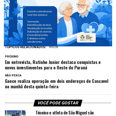
Facebook
Twitter
WhatsApp
Messenger
Telegram
Compartilhe isso
TÓPICOS RELACIONADOS:
NEW
PRÓXIMO
Em entrevista, Ratinho Junior destaca conquistas e
novos investimentos para o Oeste do Paraná
NÃO PERCA
Gaeco realiza operação em dois endereços de Cascavel
na manhã desta quinta-feira
VOCÊ PODE GOSTAR
Técnico e atleta de São Miguel são