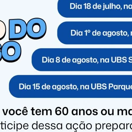
região metropolitana. Ninguém ficou ferido durante o
passado mal devido ao estresse do incidente.
informações de que uma caminhonete Dodge Ram, com
do Sul. No entanto, ainda não há confirmação de que este
tigar o caso.