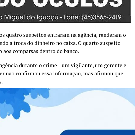
dos quatro suspeitos entraram na agência, renderam o
ndo a troca do dinheiro no caixa. O quarto suspeito
o aos comparsas dentro do banco.
agência durante o crime – um vigilante, um gerente e
der não confirmou essa informação, mas afirmou que
s.
Fiat Palio cinza, modelo 2000, abandonado. Dentro do
. Um celular, pertencente a um dos funcionários vítimas
ículo.
de como agir dentro da agência. “Tudo indica que sim”,