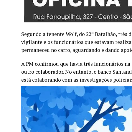
Segundo a tenente Wolf, do 22º Batalhão, três 
vigilante e os funcionários que estavam realiza
permaneceu no carro, aguardando e dando apoi
A PM confirmou que havia três funcionários na 
outro colaborador. No entanto, o banco Santan
está colaborando com as investigações policiai
Pouco depois do crime, a polícia encontrou um 
carro, foi apreendida uma espingarda calibre 12
do crime, também foi encontrado próximo ao ve
A PM suspeita que o grupo tinha conhecimento 
disse a tenente Wolf.