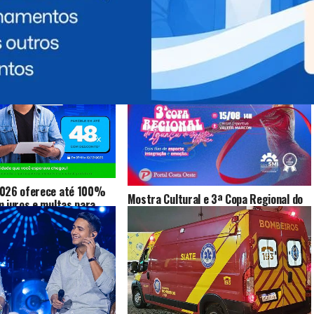
 PODE GOSTAR
2026 oferece até 100%
Mostra Cultural e 3ª Copa Regional do
 juros e multas para
Iguaçu de Ginástica Rítmica serão
de dívidas
realizadas em São Miguel do Iguaçu