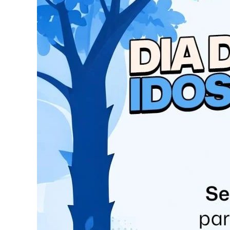
A polícia continua a busca pelos suspeitos na 
assalto, embora uma funcionária grávida tenha 
Durante as investigações, a polícia recebeu 
marcas de tiros, foi encontrada em Rio Branco 
veículo esteja relacionado ao assalto ao banco.
A Polícia Civil irá abrir um inquérito para inves