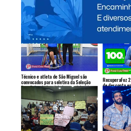
VOCÊ
Técnico e atleta de São Miguel são
RecuperaFoz 
convocados para seletiva da Seleção
de desconto em
Brasileira de handebol em cadeira de
regularização 
rodas