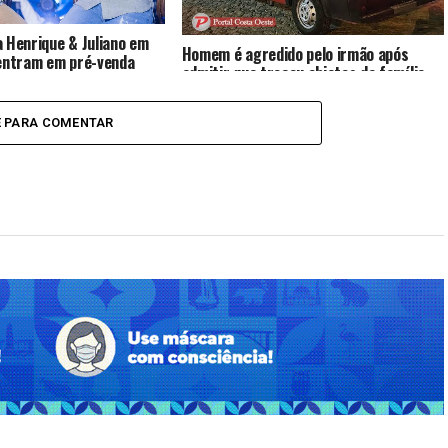
 Henrique & Juliano em
Homem é agredido pelo irmão após
 entram em pré-venda
admitir que trocou objetos da família
show será em outubro
por drogas
E PARA COMENTAR