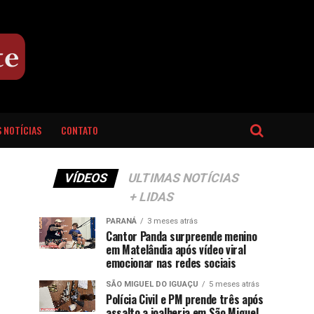
 NOTÍCIAS
CONTATO
VÍDEOS
ULTIMAS NOTÍCIAS
+ LIDAS
PARANÁ
3 meses atrás
Cantor Panda surpreende menino
em Matelândia após vídeo viral
emocionar nas redes sociais
SÃO MIGUEL DO IGUAÇU
5 meses atrás
Polícia Civil e PM prende três após
assalto a joalheria em São Miguel