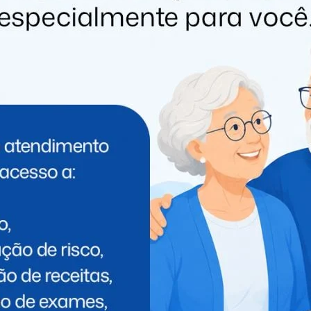
PRÓXIMO
a
Tragédia: Ônibus despenca de barranco e
deixa um morto e quatro feridos no
Paraná