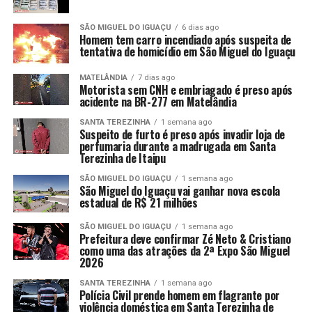
SÃO MIGUEL DO IGUAÇU
6 dias ago
Homem tem carro incendiado após suspeita de
tentativa de homicídio em São Miguel do Iguaçu
MATELÂNDIA
7 dias ago
Motorista sem CNH e embriagado é preso após
acidente na BR-277 em Matelândia
SANTA TEREZINHA
1 semana ago
Suspeito de furto é preso após invadir loja de
perfumaria durante a madrugada em Santa
Terezinha de Itaipu
SÃO MIGUEL DO IGUAÇU
1 semana ago
São Miguel do Iguaçu vai ganhar nova escola
estadual de R$ 21 milhões
SÃO MIGUEL DO IGUAÇU
1 semana ago
Prefeitura deve confirmar Zé Neto & Cristiano
como uma das atrações da 2ª Expo São Miguel
2026
SANTA TEREZINHA
1 semana ago
Polícia Civil prende homem em flagrante por
violência doméstica em Santa Terezinha de