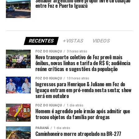
Senador argentino deve propor livre circulação
entre Foz e Puerto Iguazú
RECENTES
+VISTAS
VIDEOS
FOZ DO IGUAÇU
3 horas atrás
Novo transporte coletivo de Foz prevê mais
ônibus, novas linhas e tarifa de R$ 6; audiência
reúne críticas e sugestões da população
FOZ DO IGUAÇU
13 horas atrás
Ingressos para Henrique & Juliano em Foz do
Iguaçu entram em pré-venda nesta sexta; show
será em outubro
FOZ DO IGUAÇU
1 dia atrás
Homem é agredido pelo irmão após admitir que
trocou objetos da família por drogas
PARANÁ
1 dia atrás
Caminhoneiro morre atropelado na BR-277